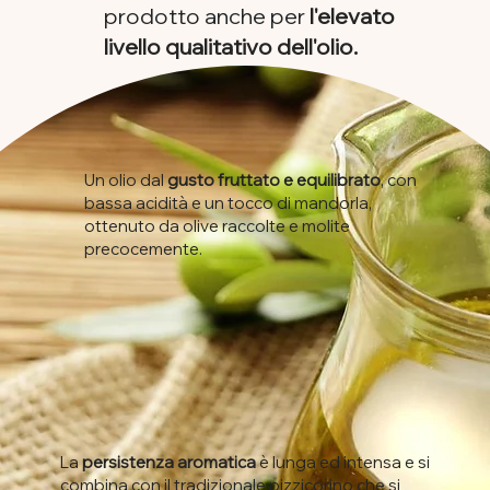
prodotto anche per
l'elevato
livello qualitativo dell'olio.
Un olio dal
gusto fruttato e equilibrato
, con
bassa acidità e un tocco di mandorla,
ottenuto da olive raccolte e molite
precocemente.
La
persistenza aromatica
è lunga ed intensa e si
combina con il tradizionale pizzicorino che si