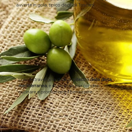
avverte in gola, tipico degli oli Toscani.
L'olio extravergine di oliva,
pilastro della dieta
mediterranea
, è essenziale per condire,
cucinare e promuovere il benessere.