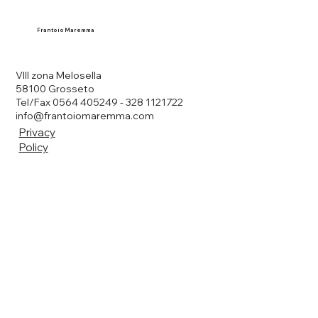
Frantoio Maremma
VIII zona Melosella
58100 Grosseto
Tel/Fax 0564 405249 - 328 1121722
info@frantoiomaremma.com
Privacy
Policy